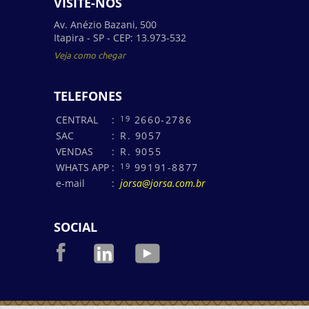
VISITE-NOS
Av. Anézio Bazani, 500
Itapira - SP - CEP: 13.973-532
Veja como chegar
TELEFONES
CENTRAL
:
19
2660-2786
SAC
:
R. 9057
VENDAS
:
R. 9055
WHATS APP
:
19
99191-8877
e-mail
:
jorsa@jorsa.com.br
SOCIAL