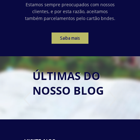
Estamos sempre preocupados com nossos
clientes, e por esta razão, aceitamos
também parcelamentos pelo cartão bndes.
Saiba mais
ÚLTIMAS DO
NOSSO BLOG